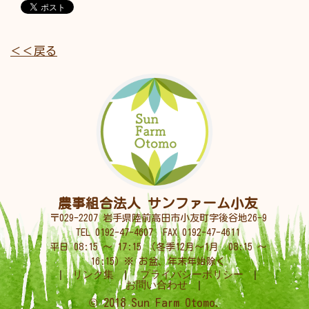
＜＜戻る
農事組合法人 サンファーム小友
〒029-2207 岩手県陸前高田市小友町字後谷地26-9
TEL
0192-47-4607
FAX 0192-47-4611
平日 08:15 〜 17:15 （冬季12月〜1月 08:15 〜
16:15）※ お盆、年末年始除く
|
リンク集
|
プライバシーポリシー
|
お問い合わせ
|
© 2018 Sun Farm Otomo.