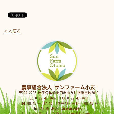
＜＜戻る
農事組合法人 サンファーム小友
〒029-2207 岩手県陸前高田市小友町字後谷地26-9
TEL
0192-47-4607
FAX 0192-47-4611
平日 08:15 〜 17:15 （冬季12月〜1月 08:15 〜
16:15）※ お盆、年末年始除く
|
リンク集
|
プライバシーポリシー
|